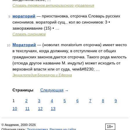
Словарь терминов антикризисного управления
мораторий
— приостановка, отсрочка Словарь русских
9
синонимов. мораторий сущ., кол во синонимов: 3 •
замораживание (15) • …
Словарь синонимов
Мораторий
— (новолат. moratorium отсрочка) имеет место
10
в техслучаях, когда должнику, в отступление от общих
гражданских законов,дается отсрочка. Такого рода милость
(отсюда другое название М. индульт) может исходить от
верховной власти или от суда, чем&#8230; …
Энциклопедия Брокгауза и Ефрона
Страницы
Следующая
→
1
2
3
4
5
6
7
8
9
10
11
12
13
© Академик, 2000-2026
18+
Обратная связь:
Техподдержка
,
Реклама на сайте