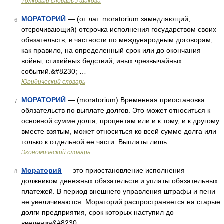
Толковый словарь Ушакова
МОРАТОРИЙ
— (от лат. moratorium замедляющий,
6
отсрочивающий) отсрочка исполнения государством своих
обязательств, в частности по международным договорам,
как правило, на определенный срок или до окончания
войны, стихийных бедствий, иных чрезвычайных
событий.&#8230; …
Юридический словарь
МОРАТОРИЙ
— (moratorium) Временная приостановка
7
обязательств по выплате долгов. Это может относиться к
основной сумме долга, процентам или и к тому, и к другому
вместе взятым, может относиться ко всей сумме долга или
только к отдельной ее части. Выплаты лишь …
Экономический словарь
Мораторий
— это приостановление исполнения
8
должником денежных обязательств и уплаты обязательных
платежей. В период внешнего управления штрафы и пени
не увеличиваются. Мораторий распространяется на старые
долги предприятия, срок которых наступил до
введения&#8230; …